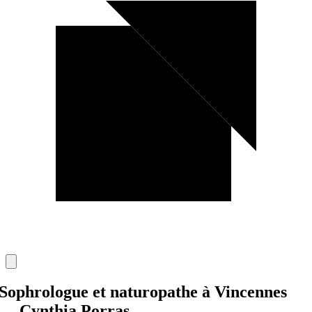
Sophrologue et naturopathe à Vincennes
— Cynthia Porras
.