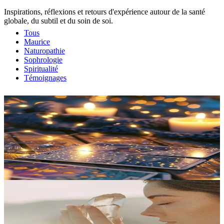
Inspirations, réflexions et retours d'expérience autour de la santé
globale, du subtil et du soin de soi.
Tous
Maurice
Naturopathie
Sophrologie
Spiritualité
Témoignages
Spiritualité
Mémoires akashiques : comment ça fonctionne, à
distance
Une plongée dans ce que sont les mémoires akashiques, ce qu'on y
cherche, et pourquoi la distance n'est pas un obstacle au travail.
27 avril 2026
Lire
→
Spiritualité
Pourquoi je mêle médiumnité et sophrologie : une
approche complète