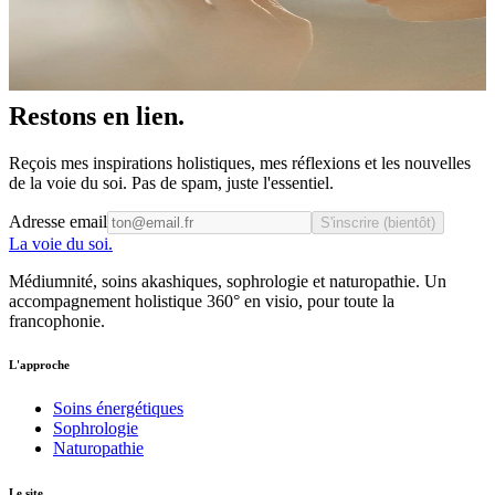
Comment l'ancrage du corps et l'écoute du subtil se renforcent l'un
l'autre — et pourquoi je refuse de choisir entre les deux.
23 avril 2026
Lire
→
Restons en lien
.
Reçois mes inspirations holistiques, mes réflexions et les nouvelles
de la voie du soi. Pas de spam, juste l'essentiel.
Adresse email
S'inscrire
(bientôt)
La voie du soi
.
Médiumnité, soins akashiques, sophrologie et naturopathie. Un
accompagnement holistique 360° en visio, pour toute la
francophonie.
L'approche
Soins énergétiques
Sophrologie
Naturopathie
Le site